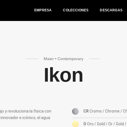
EMPRESA
COLECCIONES
DESCARGAS
Maier • Contemporary
Ikon
jo y revoluciona la física con
CR
Cromo / Chrome / C
innovador e icónico, el agua
O
Oro / Gold / Or / Gold 