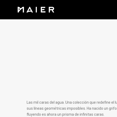
Las mil caras del agua. Una colección que redefine el lu
sus líneas geométricas imposibles. Ha nacido un grifo 
fluyendo es ahora un prisma de infinitas caras.