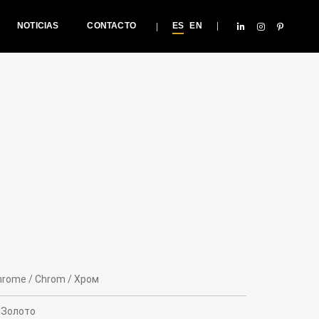
NOTICIAS
CONTACTO
ES
EN
hrome / Chrom / Xром
/ Золото