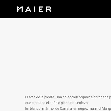
El arte de la piedra. Una colección orgánica coronada 
que traslada el baño a plena naturaleza.
En blanco, mármol de Carrara, en negro, mármol Marq