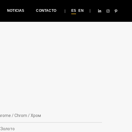
NOTICIAS
CONTACTO
ES
EN
hrome / Chrom / Xром
/ Золото