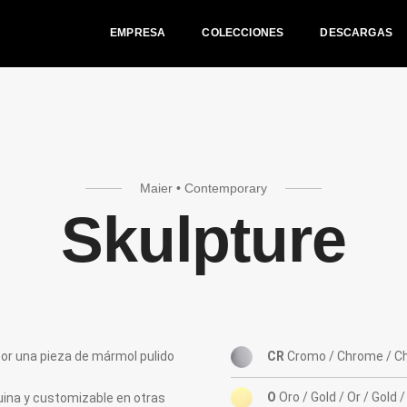
EMPRESA
COLECCIONES
DESCARGAS
Maier • Contemporary
Skulpture
por una pieza de mármol pulido
CR
Cromo / Chrome / C
O
Oro / Gold / Or / Gold 
uina y customizable en otras